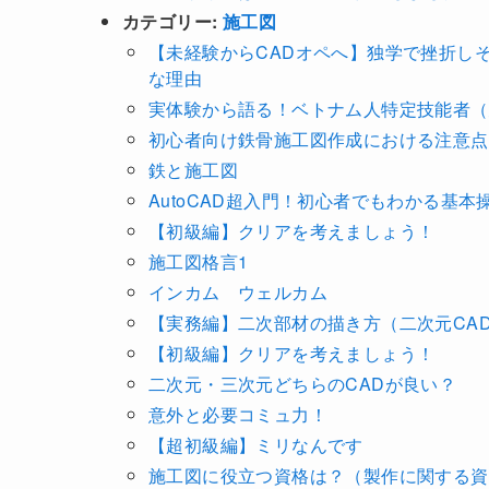
カテゴリー:
施工図
【未経験からCADオペへ】独学で挫折しそ
な理由
実体験から語る！ベトナム人特定技能者（
初心者向け鉄骨施工図作成における注意点
鉄と施工図
AutoCAD超入門！初心者でもわかる基本
【初級編】クリアを考えましょう！
施工図格言1
インカム ウェルカム
【実務編】二次部材の描き方（二次元CA
【初級編】クリアを考えましょう！
二次元・三次元どちらのCADが良い？
意外と必要コミュ力！
【超初級編】ミリなんです
施工図に役立つ資格は？（製作に関する資