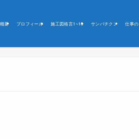
概要
プロフィール
施工図格言1~10
サンパチクン
仕事の