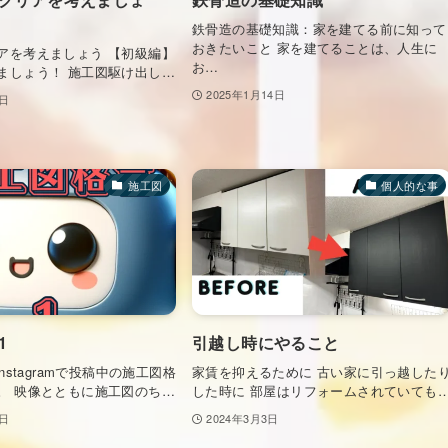
鉄骨造の基礎知識：家を建てる前に知って
おきたいこと 家を建てることは、人生に
アを考えましょう 【初級編】
お…
ましょう！ 施工図駆け出し…
2025年1月14日
5日
施工図
個人的な事
1
引越し時にやること
nstagramで投稿中の施工図格
家賃を抑えるために 古い家に引っ越した
。 映像とともに施工図のち…
した時に 部屋はリフォームされていても
6日
2024年3月3日