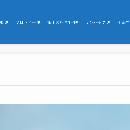
概要
プロフィール
施工図格言1~10
サンパチクン
仕事の