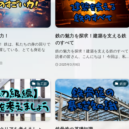
力！
鉄の魅力を探求！建築を支える鉄
のすべて
！ 鉄は、私たちの身の回りで
躍している、とても身近な
鉄の魅力を探求！建築を支える鉄のすべて
読者の皆さん、こんにちは！ 今回は、私
1日
2025年3月9日
施工図
鉄骨
クリアを考えましょ
鉄骨造の基礎知識