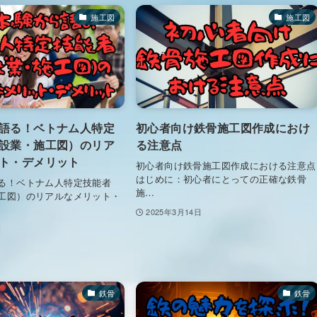
施工図
施工図
語る！ベトナム人特定
初心者向け鉄骨施工図作成におけ
設業・施工図）のリア
る注意点
ト・デメリット
初心者向け鉄骨施工図作成における注意点
はじめに：初心者にとっての正確な鉄骨
る！ベトナム人特定技能者
施…
工図）のリアルなメリット・
2025年3月14日
日
鉄骨
鉄骨