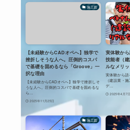
施工図
【未経験からCADオペへ】独学で
実体験から
挫折しそうな人へ。圧倒的コスパ
技能者（建
で基礎を固めるなら「Groove」一
ルなメリッ
択な理由
実体験から語
（建設業・施
【未経験からCADオペへ】独学で挫折しそ
デ…
うな人へ。圧倒的コスパで基礎を固めるな
ら…
2025年4月7
2025年11月25日
施工図