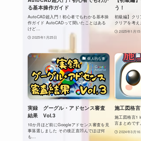
る基本操作ガイド
う！
AutoCAD超入門！初心者でもわかる基本操
初級編】クリ
作ガイド AutoCADって聞いたことはある
クリアを考え
けど…
2025年1月1
2025年1月25日
個人的な事
実録 グーグル・アドセンス審査
施工図格言
結果 Vol.3
施工図格言1 i
言まとめです
10か月ほど前にGoogleアドセンス審査を見
事落選しました その後正直凹んでほぼ何
2024年3月1
も…