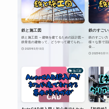
鉄と施工図
鉄のすごい
鉄と施工図 ～建物を建てるための設計図～
鉄のすごい力
鉄骨造の建物って、どうやって建てられ…
様々な形で活
金…
2025年3月13日
2025年3月1
施工図
AutoCAD超入門！初心者でもわか
【初級編】